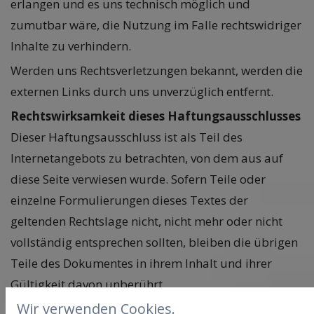
erlangen und es uns technisch möglich und
zumutbar wäre, die Nutzung im Falle rechtswidriger
Inhalte zu verhindern.
Werden uns Rechtsverletzungen bekannt, werden die
externen Links durch uns unverzüglich entfernt.
Rechtswirksamkeit dieses Haftungsausschlusses
Dieser Haftungsausschluss ist als Teil des
Internetangebots zu betrachten, von dem aus auf
diese Seite verwiesen wurde. Sofern Teile oder
einzelne Formulierungen dieses Textes der
geltenden Rechtslage nicht, nicht mehr oder nicht
vollständig entsprechen sollten, bleiben die übrigen
Teile des Dokumentes in ihrem Inhalt und ihrer
Gültigkeit davon unberührt.
Wir verwenden Cookies.