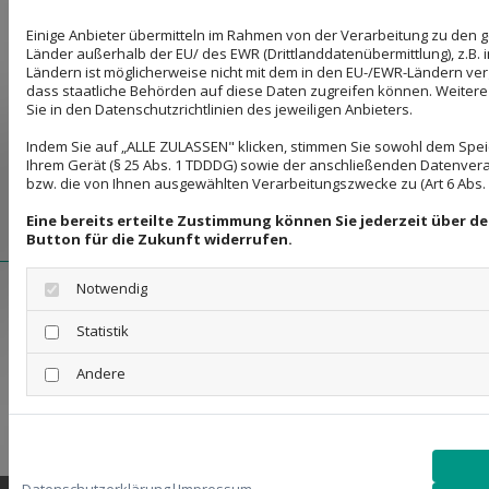
Hinweis zur Barrierefreiheit
Einige Anbieter übermitteln im Rahmen von der Verarbeitung zu de
Wir bemühen uns, unsere digitalen Inhalte
Länder außerhalb der EU/ des EWR (Drittlanddatenübermittlung), z.B. 
Ländern ist möglicherweise nicht mit dem in den EU-/EWR-Ländern verg
barrierefrei im Sinne des BFSG sowie der
dass staatliche Behörden auf diese Daten zugreifen können. Weitere
Sie in den Datenschutzrichtlinien des jeweiligen Anbieters.
Barrierefreie-Informationstechnik-Verordnung
Indem Sie auf „ALLE ZULASSEN" klicken, stimmen Sie sowohl dem Spe
(BITV) anzubieten. Sollten Sie dennoch auf Barrieren
Ihrem Gerät (§ 25 Abs. 1 TDDDG) sowie der anschließenden Datenvera
stoßen, wenden Sie sich bitte an ats-
bzw. die von Ihnen ausgewählten Verarbeitungszwecke zu (Art 6 Abs. 1 
recycling@web.de.
Eine bereits erteilte Zustimmung können Sie jederzeit über d
Button für die Zukunft widerrufen.
Notwendig
Bildquellen
Statistik
Andere
78201560 | © Gina Sanders /stock.adobe.com
133488330 | © PhotoSG /stock.adobe.com
179721735 | © PhotoSG /stock.adobe.com