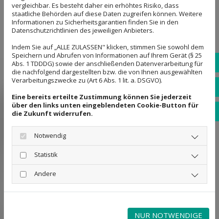
selbstverständlich. Eine termingerechte und
vergleichbar. Es besteht daher ein erhöhtes Risiko, dass
staatliche Behörden auf diese Daten zugreifen können. Weitere
zuverlässige Haushaltsauflösung mit zügiger
Informationen zu Sicherheitsgarantien finden Sie in den
Abwicklung zu transparenten Preisen ist Ihnen somit
Datenschutzrichtlinien des jeweiligen Anbieters.
bei uns garantiert.
Indem Sie auf „ALLE ZULASSEN" klicken, stimmen Sie sowohl dem
Speichern und Abrufen von Informationen auf Ihrem Gerät (§ 25
Telefo
Seit Jahren arbeiten wir in der Branche und wissen,
Abs. 1 TDDDG) sowie der anschließenden Datenverarbeitung für
die nachfolgend dargestellten bzw. die von Ihnen ausgewählten
worauf es bei einer Entrümpelung ankommt. Bei einer
Verarbeitungszwecke zu (Art 6 Abs. 1 lit. a. DSGVO).
E-mail
unverbindlichen Besichtigung nehmen wir die Art und
Eine bereits erteilte Zustimmung können Sie jederzeit
den Umfang der Arbeiten auf. Auf dieser Grundlage
über den links unten eingeblendeten Cookie-Button für
erstellen wir Ihnen ein günstiges Angebot. Erst danach
Whats
die Zukunft widerrufen.
beginnen wir mit unseren Arbeiten.
Notwendig
Sie wollen unsere Leistungen rund um Wohnungs- und
Statistik
Haushaltsauflösungen in Salzgitter und Umgebung in
Anspruch nehmen? Rufen Sie uns an und vereinbaren
Andere
Sie einen unverbindlichen Besichtigungstermin mit
Kostenvoranschlag.
NUR NOTWENDIGE
KONTAKT