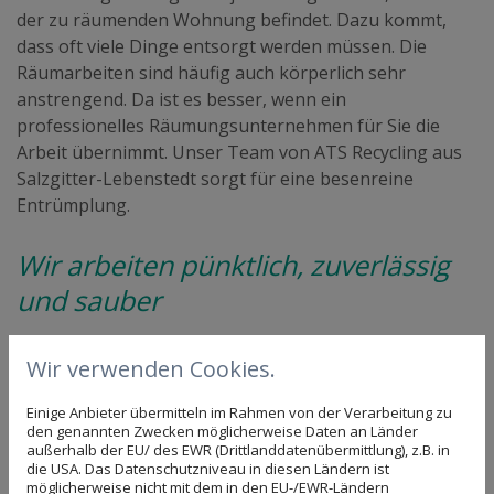
der zu räumenden Wohnung befindet. Dazu kommt,
dass oft viele Dinge entsorgt werden müssen. Die
Räumarbeiten sind häufig auch körperlich sehr
anstrengend. Da ist es besser, wenn ein
professionelles Räumungsunternehmen für Sie die
Arbeit übernimmt. Unser Team von ATS Recycling aus
Salzgitter-Lebenstedt sorgt für eine besenreine
Entrümplung.
Wir arbeiten pünktlich, zuverlässig
und sauber
Es kann sehr belastend sein, eine Messie Wohnung
Wir verwenden Cookies.
oder das Haus eines verstorbenen Angehörigen
räumen zu müssen. Unser Team arbeitet deswegen
Einige Anbieter übermitteln im Rahmen von der Verarbeitung zu
äußerst diskret. Die besenreine Übergabe, die
den genannten Zwecken möglicherweise Daten an Länder
außerhalb der EU/ des EWR (Drittlanddatenübermittlung), z.B. in
fachgerechte Entsorgung und unsere pünktliche und
die USA. Das Datenschutzniveau in diesen Ländern ist
zuverlässige Arbeitsweise sind deshalb für uns
möglicherweise nicht mit dem in den EU-/EWR-Ländern